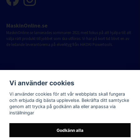
MaskinOnline.se
MaskinOnline.se lanserades sommaren 2021 med fokus på att hjälpa till att
välja rätt produkt till jobbet som ska utföras. Vi har på kort tid blivit en av
de ledande leverantörerna på elverktyg från HiKOKI Powertools.
Vi använder cookies
Vi använder cookies för att vår webbplats skall fungera
och erbjuda dig bästa upplevelse. Bekräfta ditt samtycke
genom att trycka på godkänn alla eller anpassa via
inställningar
Godkänn alla