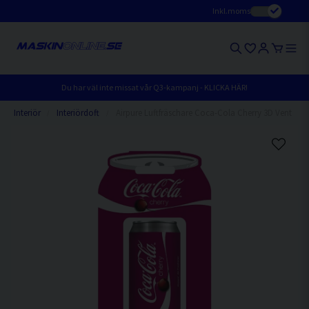
Inkl.moms
Du har väl inte missat vår Q3-kampanj - KLICKA HÄR!
Interiör
Interiördoft
Airpure Luftfräschare Coca-Cola Cherry 3D Vent