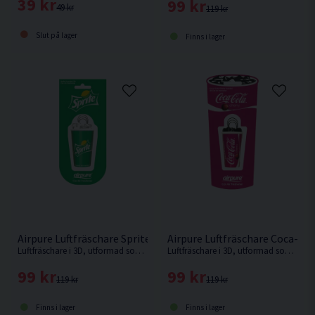
39 kr
99 kr
49 kr
119 kr
Slut på lager
Finns i lager
Airpure Luftfräschare Sprite 3D
Airpure Luftfräschare Coca-Col
Luftfräschare i 3D, utformad som en dryckesbägare med is.
Luftfräschare i 3D, utformad som en dryckesbägare med is.
99 kr
99 kr
119 kr
119 kr
Finns i lager
Finns i lager