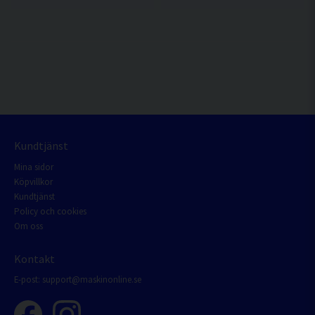
Kundtjänst
Mina sidor
Köpvillkor
Kundtjänst
Policy och cookies
Om oss
Kontakt
E-post:
support@maskinonline.se