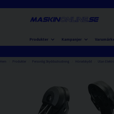
Produkter
Kampanjer
Varumärk
Hem
Produkter
Personlig Skyddsutrustning
Hörselskydd
Utan Elektr