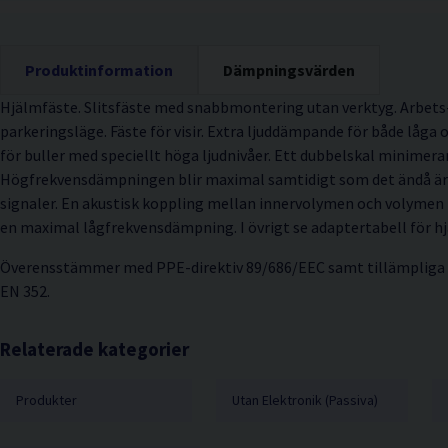
Produktinformation
Dämpningsvärden
Hjälmfäste. Slitsfäste med snabbmontering utan verktyg. Arbets-
parkeringsläge. Fäste för visir. Extra ljuddämpande för både låga 
för buller med speciellt höga ljudnivåer. Ett dubbelskal minimera
Högfrekvensdämpningen blir maximal samtidigt som det ändå är l
signaler. En akustisk koppling mellan innervolymen och volymen m
en maximal lågfrekvensdämpning. I övrigt se adaptertabell för h
Överensstämmer med PPE-direktiv 89/686/EEC samt tillämpliga 
EN 352.
Relaterade kategorier
Produkter
Utan Elektronik (Passiva)