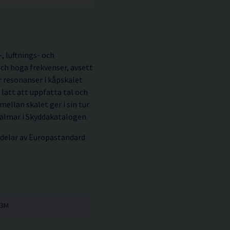
, luftnings- och
och höga frekvenser, avsett
r resonanser i kåpskalet.
ätt att uppfatta tal och
ellan skalet ger i sin tur
jälmar i Skyddakatalogen.
delar av Europastandard
3M