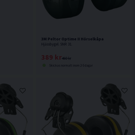
3M Peltor Optime II Hörselkåpa
Hjässbygel. SNR 31.
389 kr
460 kr
Skickas normalt inom 2-5 dagar