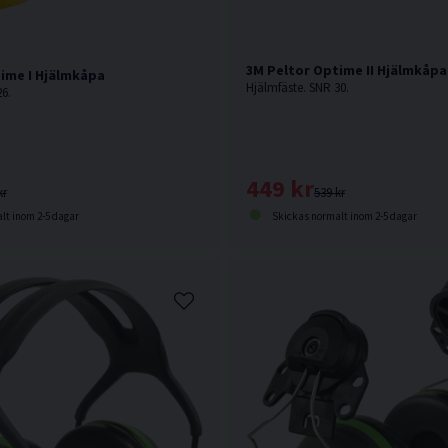
3M Peltor Optime II Hjälmkåpa
ime I Hjälmkåpa
Hjälmfäste. SNR 30.
6.
449 kr
539 kr
kr
Skickas normalt inom 2-5 dagar
lt inom 2-5 dagar