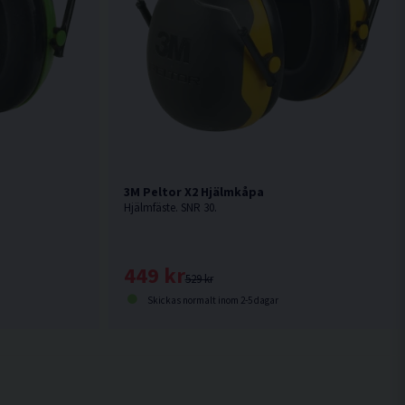
3M Peltor X2 Hjälmkåpa
Hjälmfäste. SNR 30.
449 kr
529 kr
Skickas normalt inom 2-5 dagar