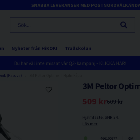
SNABBA LEVERANSER MED POSTNORD
VÄLKÄND
en
Nyheter från HiKOKI
Trallskolan
Du har väl inte missat vår Q3-kampanj - KLICKA HÄR!
onik (Passiva)
3M Peltor Optime III Hjälmkåpa
3M Peltor Optim
509 kr
609 kr
Hjälmfäste. SNR 34.
Läs mer
3M
466100377