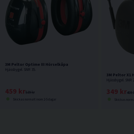
3M Peltor Optime III Hörselkåpa
Hjässbygel. SNR 35.
3M Peltor X1 
Hjässbygel. SNR 
459 kr
349 kr
539 kr
409 
Skickas normalt inom 2-5 dagar
Skickas norma