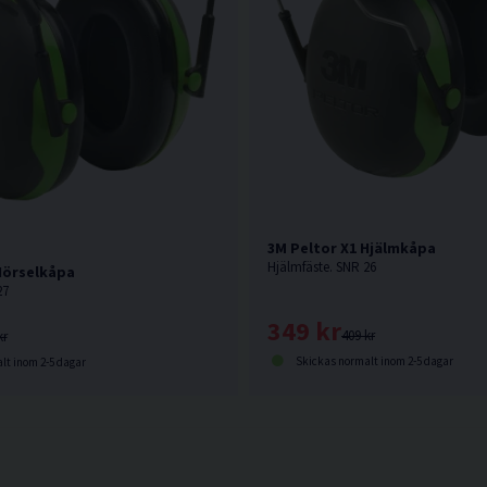
3M Peltor X1 Hjälmkåpa
Hjälmfäste. SNR 26
Hörselkåpa
27
349 kr
409 kr
kr
Skickas normalt inom 2-5 dagar
lt inom 2-5 dagar