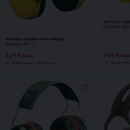
3M Peltor Opt
Hjälmfäste. SNR 2
3M Peltor Optime I Hörselkåpa
Hjässbygel. SNR 27.
369 kr
329 kr
439 
389 kr
Skickas norma
Skickas normalt inom 2-5 dagar