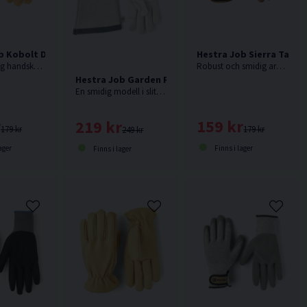
b Kobolt Denim Arbetshandske Storlek 7
Hestra Job Sierra Tan 
En mångsidig handske för gårdsarbete. Tillverkad i slitstarkt getskinn med förstärkta fingrar och tumme. Ovandel i denim. Resår runt hela handleden.
Robust och smidig arbetshandske för trädgård, hantverk och många typer av hemmafix. Sydd i tåligt getläder med handnära passform.
Hestra Job Garden Rose Roshandske
En smidig modell i slitstarkt getskinn för trädgårdsarbete. Den långa kragen i nötspalt skyddar underarmen mot taggar från rosor och buskar.
r
159 kr
219 kr
179 kr
179 kr
249 kr
ager
Finns i lager
Finns i lager