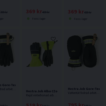
r
369 kr
369 kr
399 kr
439 kr
439 kr
ager
Finns i lager
Finns i lager
b Gore-Tex Bas 5-Finger Vinterhandske
Hestra Job Gore-Tex Ba
Vattentät fodrad arbetshandske i getskinn för riktigt kalla vinterdagar. GORE-TEX stoppar väta samtidigt som det ventilerar ut fukt inifrån.
Hestra Job Alba CZone Winter Vinterhandske
Vattentät fodrad arbetshandske i extra värmande tummodell för yrkesfolk som vistas långa dagar utomhus i sträng kyla.
Rejäl vinterbonad arbetshandske med hög krage och snölås. Innerhand i kraftigt syntetlmaterial ger utmärkt grepp och ett CZone-membran stoppar väta.
r
795 kr
519 kr
949 kr
949 kr