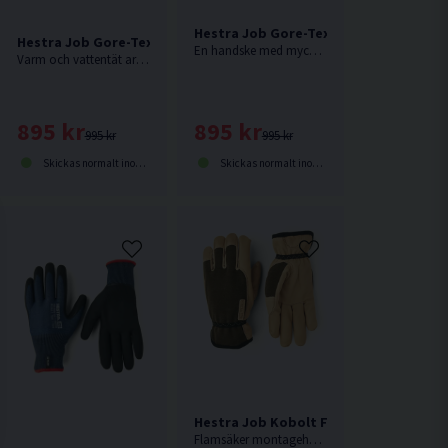
Hestra Job Gore-Tex Pro 5-F Vinterha
Hestra Job Gore-Tex Pro 3-F Vinterhandske
En handske med mycket god isoleringsförmåga, som håller händerna både varma och torra även i snörika, kalla och fuktiga miljöer.
Varm och vattentät arbetshandske för finmotoriskt arbete i kalla och fuktiga miljöer.
Trädgårdshandske
895 kr
895 kr
995 kr
995 kr
Skickas normalt inom 1-3 dagar
Skickas normalt inom 1-3 dagar
Hestra Job Kobolt FR Flamsäker Mon
Flamsäker montagehandske med utmärkt känsla och rörelsefrihet för fingrarna. Ovandelen är sydd i skyddande Nomex®-tyg medan innerhanden är i getskinn.
im Arbetshandske