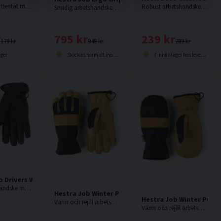
Vind- och vattentät montagehandske för arbete utomhus i kylig väderlek.
Robust arbetshandske som skyddar handen vid alla typer av grovarbeten.
Smidig arbetshandske för finmotoriskt arbete i kalla och fuktiga arbetsmiljöer.
r
239 kr
795 kr
179 kr
289 kr
949 kr
ager
Finns i lager hos leverantör
Skickas normalt inom 1-3 dagar
b Drivers Winter Arbetshandske
Mångsidig handske med Thinsulate syntetfyllning som värmer under kyliga höst- och vinterdagar.
Hestra Job Winter Pro 5-Finger Vinterhandske
Hestra Job Winter Pro M
Varm och rejäl arbetshandske tillverkad helt i getskinn.
Varm och rejäl arbetshandske i extra värmande tummodell.