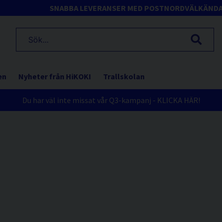
SNABBA LEVERANSER MED POSTNORD
VÄLKÄND
en
Nyheter från HiKOKI
Trallskolan
Du har väl inte missat vår Q3-kampanj - KLICKA HÄR!