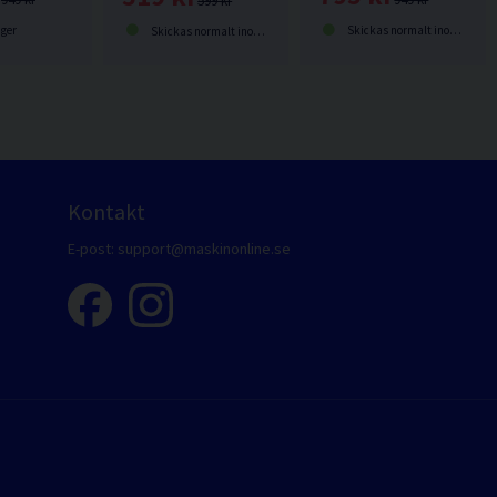
599 kr
ager
Skickas normalt inom 1-3 dagar
Skickas normalt inom 1-3 dagar
Kontakt
E-post:
support@maskinonline.se