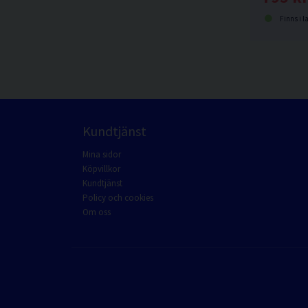
Finns i l
Kundtjänst
Mina sidor
Köpvillkor
Kundtjänst
Policy och cookies
Om oss