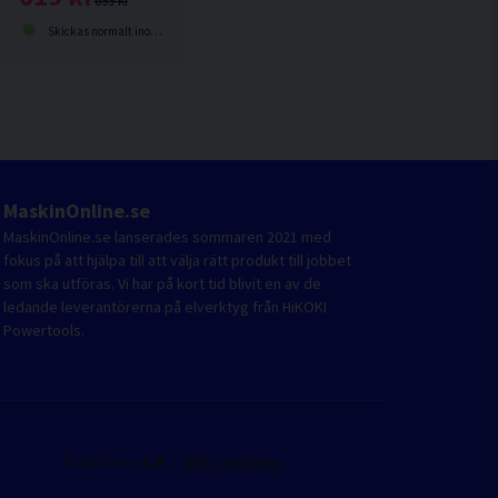
699 kr
Skickas normalt inom 1-3 dagar
MaskinOnline.se
MaskinOnline.se lanserades sommaren 2021 med
fokus på att hjälpa till att välja rätt produkt till jobbet
som ska utföras. Vi har på kort tid blivit en av de
ledande leverantörerna på elverktyg från HiKOKI
Powertools.