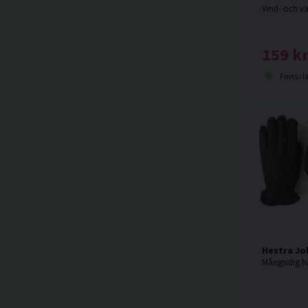
159 k
Finns i l
Hestra Jo