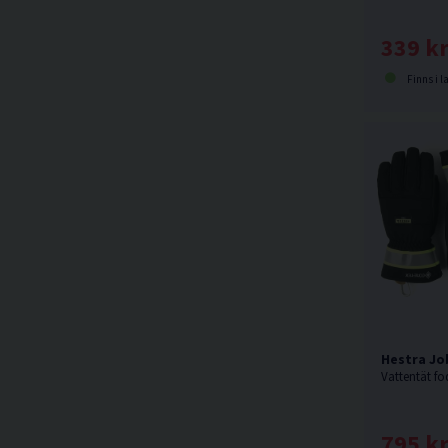
339 k
Finns i l
Hestra Jo
795 k