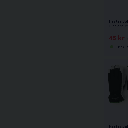
Hestra Jo
45 kr
52
Finns i l
Hestra J