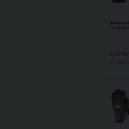
Hestra Jo
119 k
Finns i L