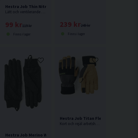
Hestra Job Thin Nitrile Cut Allroundhandske
Lätt och ventilerande allroundhandske som ger bästa tänkbara fingertoppskänsla samtidigt som den skyddar mot vassa kanter (skärskydd nivå D).
239 kr
99 kr
249 kr
119 kr
Finns i lager
Finns i lager
Hestra Job Titan Flex Vinterhandske
Kort och rejäl arbetshandske i slitstarkt impregnerat getskinn.
itt Vinterhandske
Hestra Job Merino Wool Liner Vinterhandske