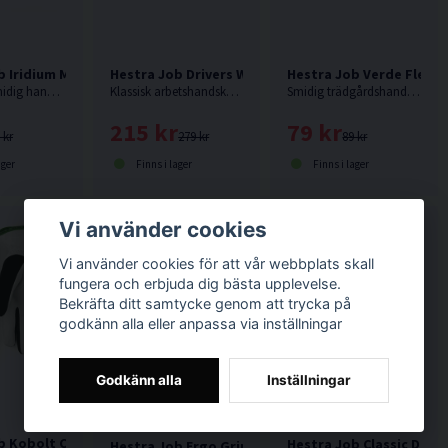
b Iridium Montagehandske
Hestra Job Drivers Work Glove Arbetshandske
Hestra Job Verde Flex 
Tunn och smidig handske för industri- och montagearbete och andra sammanhang där du vill ha perfekt fingertoppskänsla.
Klassisk arbetshandske för snickeri och hantverk i impregnerat nötläder som är mjukt och slitstarkt.
Smidig trädgårdshandske med riktigt bra grepp och fingertoppskänsla. Den är stickad i stretchigt, syntetmaterial och doppade i slitstark latex.
215 kr
79 kr
 kr
279 kr
89 kr
ager
Finns i lager
Finns i lager
Vi använder cookies
Vi använder cookies för att vår webbplats skall
fungera och erbjuda dig bästa upplevelse.
Bekräfta ditt samtycke genom att trycka på
godkänn alla eller anpassa via inställningar
Godkänn alla
Inställningar
ob Kobolt CZone Montagehandske
Hestra Job Classic Den
Hestra Job Ergo Grip CZone PRO Arbetshandske