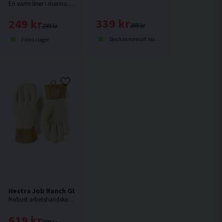
En varm liner i merinoull.
339 kr
249 kr
399 kr
299 kr
Skickas normalt inom 1-3 dagar
Finns i lager
s Mitt Vinterhandske
Hestra Job Ranch Glove Arbetshandske
Robust arbetshandske för trädgård och lantbruk, en exklusiv modell i sämskskinn som garvats skonsamt utan krom och färgämnen.
619 kr