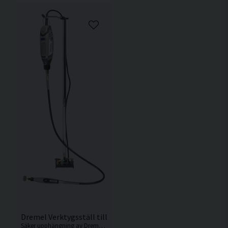
Dremel Verktygsställ till Böjlig Axel f. Multiverktyg
Säker upphängning av Dremel multiverktyg med böjlig axel för bättre kontroll och komfort.