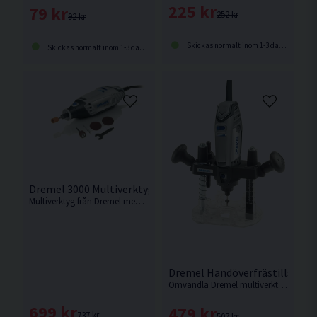
225 kr
79 kr
252 kr
92 kr
Skickas normalt inom 1-3 dagar
Skickas normalt inom 1-3 dagar
Dremel 3000 Multiverktyg Inkl 5st Tillbehör
Multiverktyg från Dremel med 5st tillbehör.
Dremel Handöverfrästillsats
Omvandla Dremel multiverktyg till en handöverfräs med denna smarta tillsats.
699 kr
479 kr
737 kr
507 kr