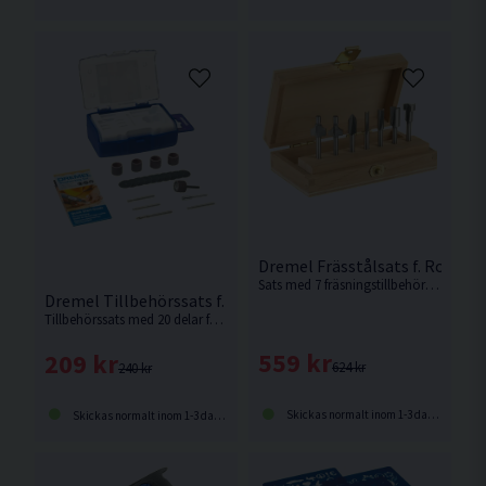
Dremel Frässtålsats f. Roteran
Sats med 7 fräsningstillbehör för fräsning i många olika material från Dremel.
Dremel Tillbehörssats f. Träbearbetning 20 delar
Tillbehörssats med 20 delar för träbearbetning från Dremel.
559 kr
209 kr
624 kr
240 kr
Skickas normalt inom 1-3 dagar
Skickas normalt inom 1-3 dagar