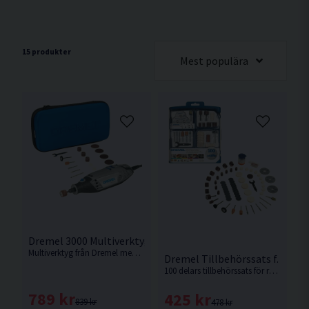
15 produkter
Mest populära
Dremel 3000 Multiverktyg Inkl 15st Tillbehör & Väska
Multiverktyg från Dremel med 15st tillbehör & förvaringsväska.
Dremel Tillbehörssats f. Roter
100 delars tillbehörssats för roterande verktyg från Dremel.
789 kr
425 kr
839 kr
478 kr