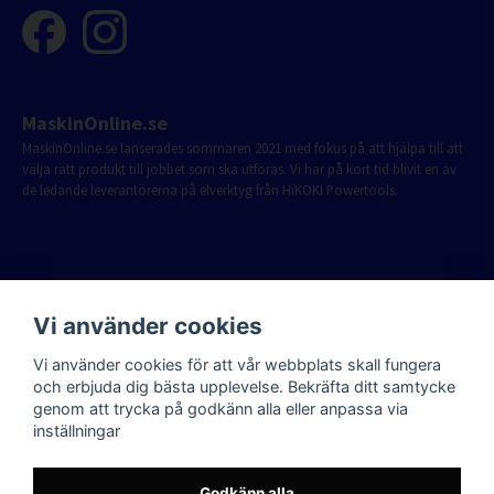
MaskinOnline.se
MaskinOnline.se lanserades sommaren 2021 med fokus på att hjälpa till att
välja rätt produkt till jobbet som ska utföras. Vi har på kort tid blivit en av
de ledande leverantörerna på elverktyg från HiKOKI Powertools.
Vi använder cookies
Vi använder cookies för att vår webbplats skall fungera
och erbjuda dig bästa upplevelse. Bekräfta ditt samtycke
genom att trycka på godkänn alla eller anpassa via
inställningar
Godkänn alla