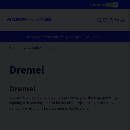
Inkl.moms
Du har väl inte missat vår Q3-kampanj - KLICKA HÄR!
Hem
Varumärken
Dremel
Dremel
Dremel
Upptäck Dremels kraftfulla och precisa verktyg för slipning, gravering,
kapning och polering. Perfekt för kreativa projekt och gör-det-själv.
Handla Dremel online hos oss med snabb leverans.