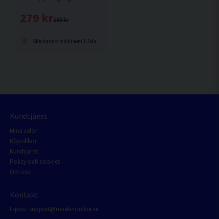
279 kr
299 kr
Skickas normalt inom 1-3 dagar
Kundtjänst
Mina sidor
Köpvillkor
Kundtjänst
Policy och cookies
Om oss
Kontakt
E-post:
support@maskinonline.se